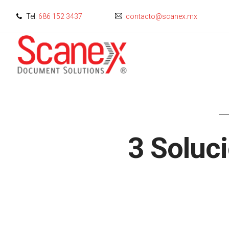
Tel:
686 152 3437
contacto@scanex.mx
3 Soluci