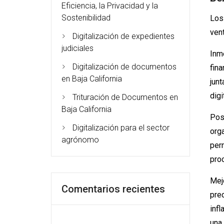
Eficiencia, la Privacidad y la
Sostenibilidad
Los
ven
Digitalización de expedientes
judiciales
Inme
Digitalización de documentos
fin
en Baja California
junt
digi
Trituración de Documentos en
Baja California
Posi
Digitalización para el sector
org
agrónomo
per
pro
Mejo
Comentarios recientes
pred
inf
una 