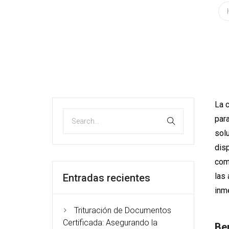
La c
par
solu
disp
comp
las 
Entradas recientes
inm
Trituración de Documentos
Certificada: Asegurando la
Ben