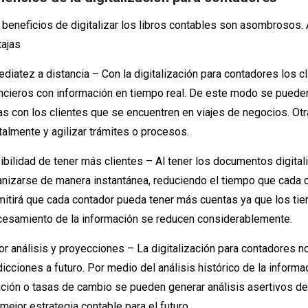
 beneficios de digitalizar los libros contables son asombrosos.
tajas
diatez a distancia – Con la digitalización para contadores los c
ancieros con información en tiempo real. De este modo se pueden
as con los clientes que se encuentren en viajes de negocios. Otr
talmente y agilizar trámites o procesos.
bilidad de tener más clientes – Al tener los documentos digita
anizarse de manera instantánea, reduciendo el tiempo que cada c
mitirá que cada contador pueda tener más cuentas ya que los ti
cesamiento de la información se reducen considerablemente.
r análisis y proyecciones – La digitalización para contadores no
icciones a futuro. Por medio del análisis histórico de la inform
lación o tasas de cambio se pueden generar análisis asertivos d
mejor estrategia contable para el futuro.