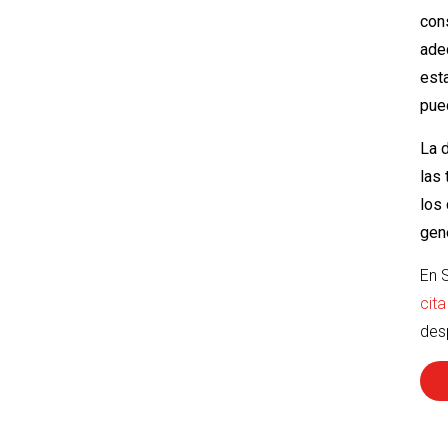
con
adec
esta
pued
La d
las
los 
gen
En 
cita
des