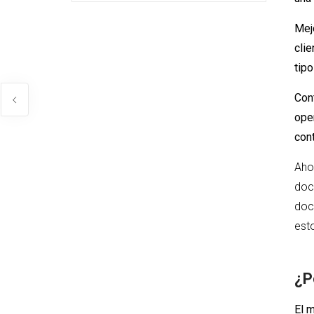
Mejo
clie
tipo
Cont
ope
cont
Aho
doc
doc
est
¿P
El m