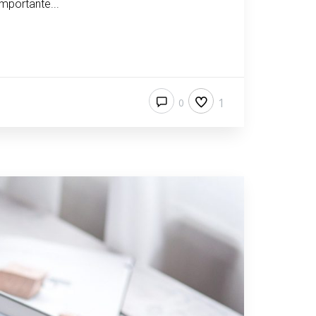
mportante...
1
0